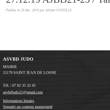
Publiée le
29 déc. 2019
par
Jérôme COSTILLE
ASVBD JUDO
MAIRIE
21170
SAINT JEAN DE LOSNE
Tél. :
07 82 35 32 45
asvbdjudo21@gmail.com
Informations légales
Signaler un contenu inapproprié