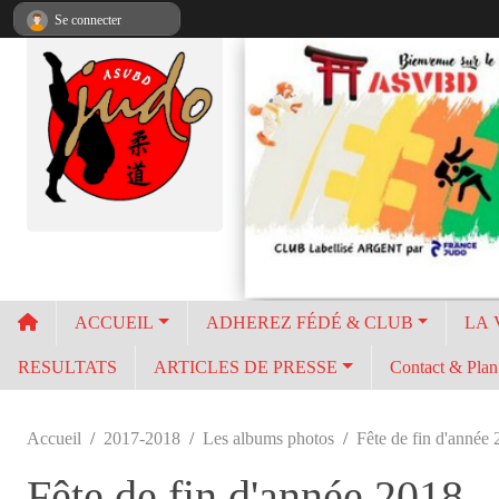
Panneau de gestion des cookies
Se connecter
ACCUEIL
ADHEREZ FÉDÉ & CLUB
LA 
RESULTATS
ARTICLES DE PRESSE
Contact & Plan 
Accueil
2017-2018
Les albums photos
Fête de fin d'année
Fête de fin d'année 2018