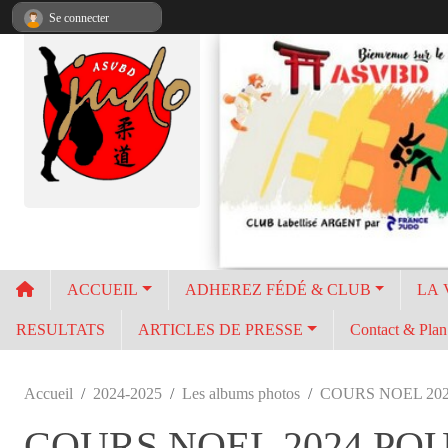
Panneau de gestion des cookies
Se connecter
ACCUEIL
ADHEREZ FÉDÉ & CLUB
LA 
RESULTATS
ARTICLES DE PRESSE
Contact & Plan 
Accueil
2024-2025
Les albums photos
COURS NOEL 20
COURS NOEL 2024 PO